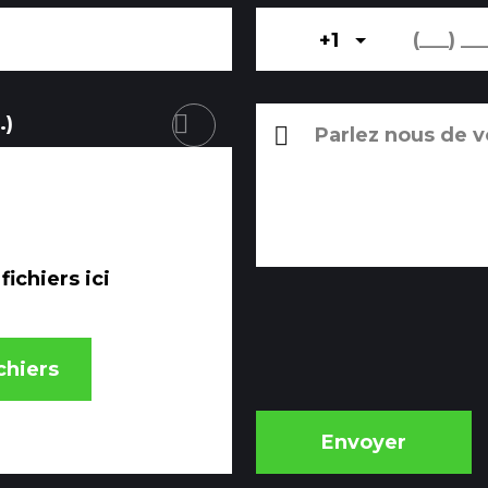
+1
.)
ichiers ici
chiers
Envoyer