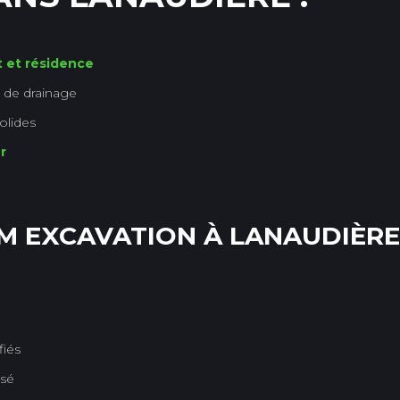
t et résidence
 de drainage
olides
r
M EXCAVATION À LANAUDIÈRE
fiés
isé