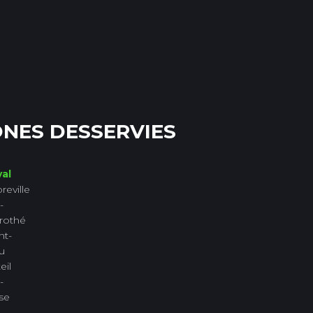
NES DESSERVIES
al
reville
-
rothé
nt-
u
eil
-
se