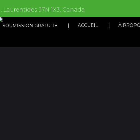
, Laurentides J7N 1X3, Canada
ACCUEIL
À PROP