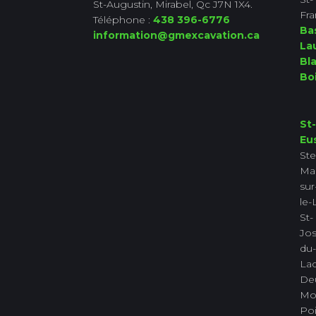
St-Augustin, Mirabel, Qc J7N 1X4.
Fra
Téléphone :
438 396-6776
Ba
information@gmexcavation.ca
La
Bla
Bo
St-
Eu
Ste
Ma
sur
le-
St-
Jo
du-
La
De
Mo
Poi