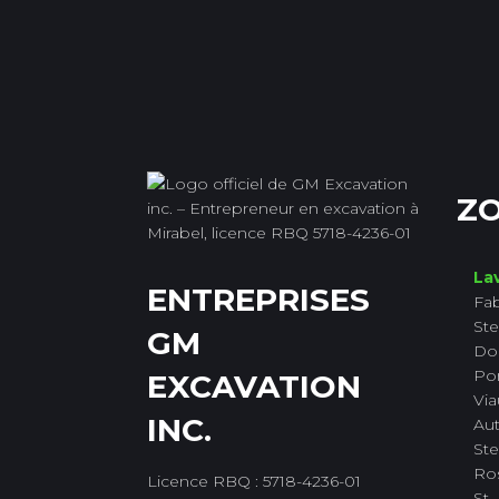
ZO
Lav
ENTREPRISES
Fab
Ste
GM
Do
Po
EXCAVATION
Via
INC.
Aut
Ste
Ro
Licence RBQ : 5718-4236-01
St-