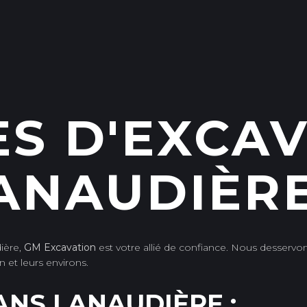
ES D'EXCA
ANAUDIÈR
ière,
GM Excavation
est votre allié de confiance. Nous desservon
et leurs environs.
ANS LANAUDIÈRE :