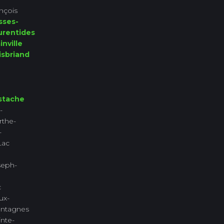
nçois
sses-
urentides
inville
isbriand
stache
-
rthe-
-
Lac
seph-
c
ux-
ntagnes
nte-