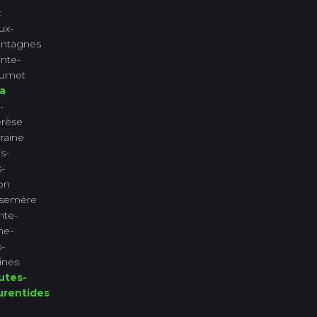
c
ux-
ntagnes
nte-
lumet
a
-
érèse
raine
s-
-
ion
semère
nte-
ne-
-
ines
utes-
urentides