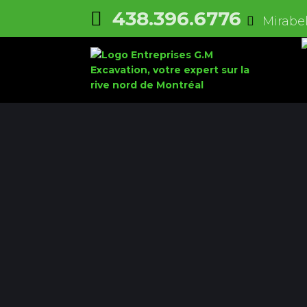
438.396.6776
Mirabel