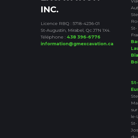
Via
INC.
Aut
Ste
Ro
Licence RBQ : 5718-4236-01
St-
St-Augustin, Mirabel, Qc J7N 1X4.
Fra
Téléphone :
438 396-6776
Ba
information@gmexcavation.ca
La
Bla
Bo
St-
Eu
Ste
Ma
sur
le-
St-
Jo
du-