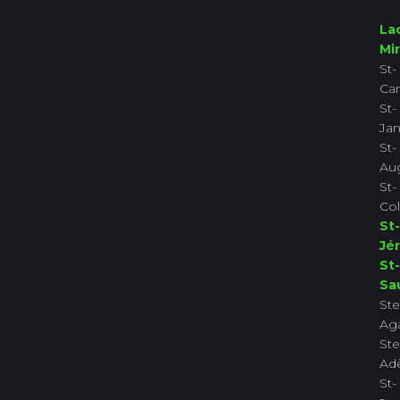
La
Mi
St-
Ca
St-
Jan
St-
Aug
St-
Co
St-
Jé
St-
Sa
Ste
Ag
Ste
Ad
St-