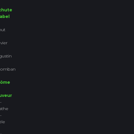
chute
rabel
nut
vier
ustin
lomban
rôme
uveur
-
athe
-
èle