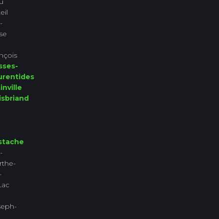
u
eil
-
se
nçois
sses-
urentides
inville
isbriand
stache
-
rthe-
-
Lac
seph-