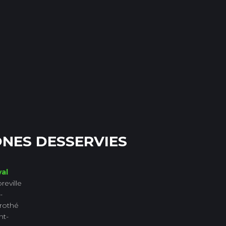
NES DESSERVIES
al
reville
-
rothé
nt-