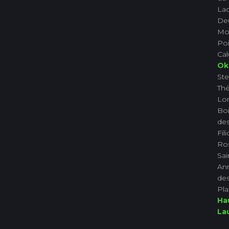
La
De
Mo
Poi
Ca
Ok
Ste
Th
Lor
Boi
des
Fil
Ro
Sai
An
des
Pla
Ha
La