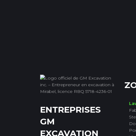
ZO
Lav
ENTREPRISES
Fab
Ste
GM
Do
Po
EXCAVATION