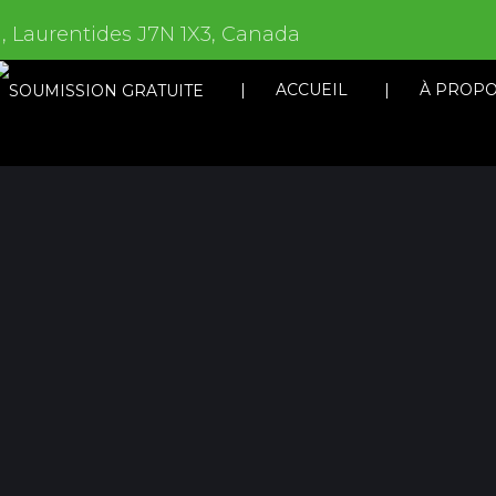
, Laurentides J7N 1X3, Canada
ACCUEIL
À PROP