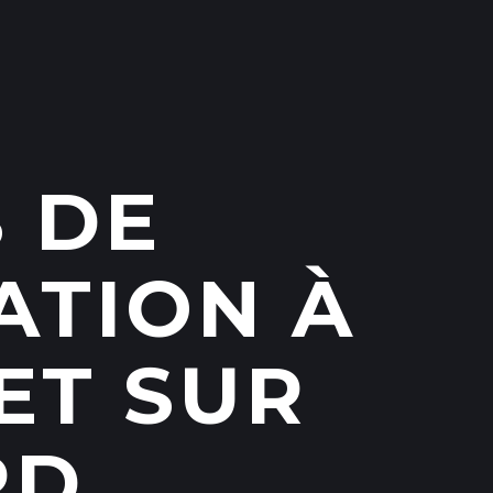
 DE
ATION À
ET SUR
RD