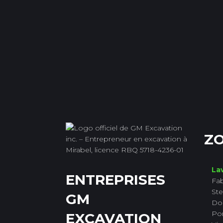
ZO
Lav
ENTREPRISES
Fab
Ste
GM
Do
Po
EXCAVATION