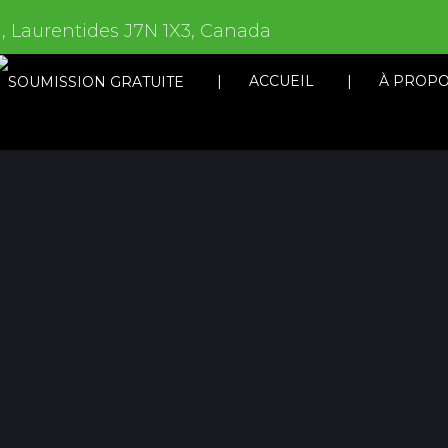
, Laurentides J7N 1X3, Canada
ACCUEIL
À PROP