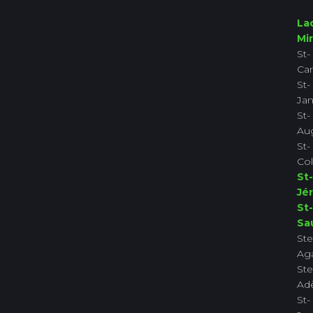
La
Mi
St-
Ca
St-
Jan
St-
Aug
St-
Co
St-
Jé
St-
Sa
Ste
Ag
Ste
Ad
St-