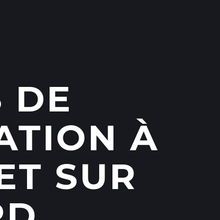
 DE
ATION À
ET SUR
RD