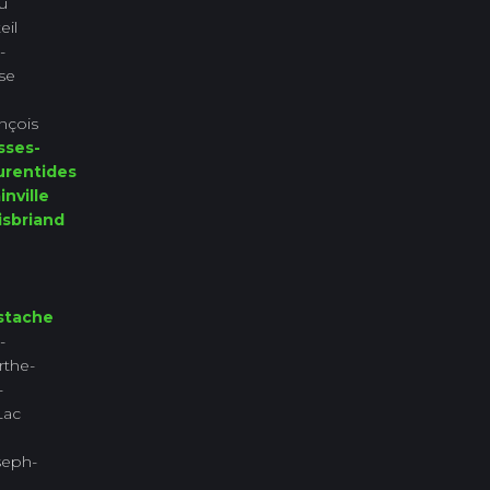
u
eil
-
se
nçois
sses-
urentides
inville
isbriand
stache
-
rthe-
-
Lac
seph-