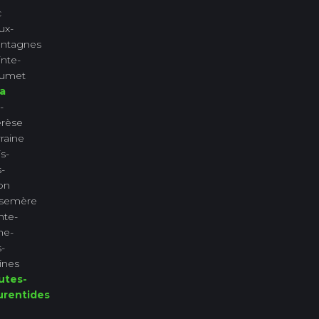
c
ux-
ntagnes
nte-
lumet
a
-
érèse
raine
s-
-
ion
semère
nte-
ne-
-
ines
utes-
urentides