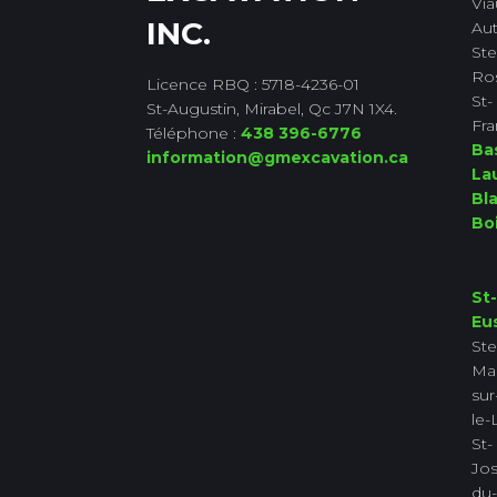
Via
INC.
Aut
Ste
Ro
Licence RBQ : 5718-4236-01
St-
St-Augustin, Mirabel, Qc J7N 1X4.
Fra
Téléphone :
438 396-6776
Ba
information@gmexcavation.ca
La
Bla
Bo
St-
Eu
Ste
Ma
sur
le-
St-
Jo
du-