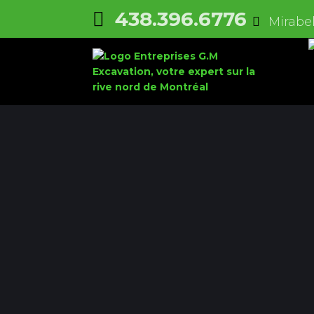
438.396.6776
Mirabel