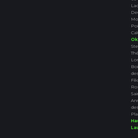
La
De
Mo
Poi
Ca
Ok
Ste
Th
Lor
Boi
des
Fil
Ro
Sai
An
des
Pla
Ha
La