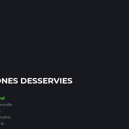
NES DESSERVIES
al
reville
-
rothé
nt-