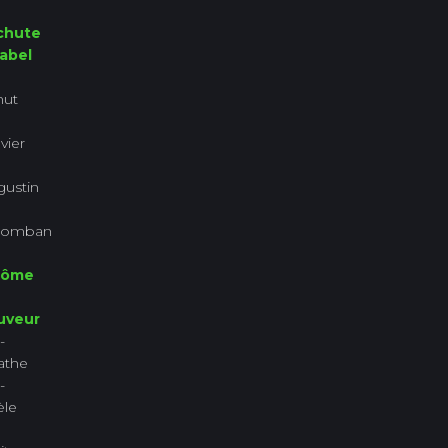
chute
rabel
nut
vier
ustin
lomban
rôme
uveur
-
athe
-
èle